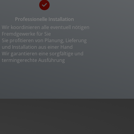
Professionelle Installation
Wir koordinieren alle eventuell nötigen
Fremdgewerke für Sie
Sie profitieren von Planung, Lieferung
und Installation aus einer Hand
Wir garantieren eine sorgfältige und
termingerechte Ausführung