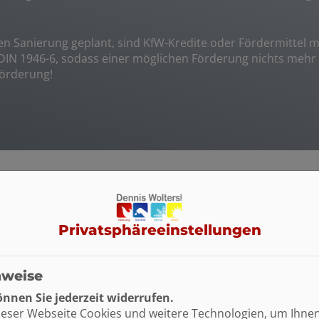
en Sanierung geplant, sind KfW-Kredite oder Fördermittel 
DIN 1946-6, sodass einer möglichen Förderung nichts mehr 
Förderung!
Privatsphäre­einstellungen
nweise
nnen Sie jederzeit widerrufen.
ieser Webseite Cookies und weitere Technologien, um Ihne