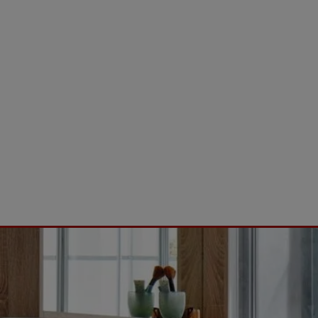
d schließen
 schließen
n und schließen
ließen
schließen
 und schließen