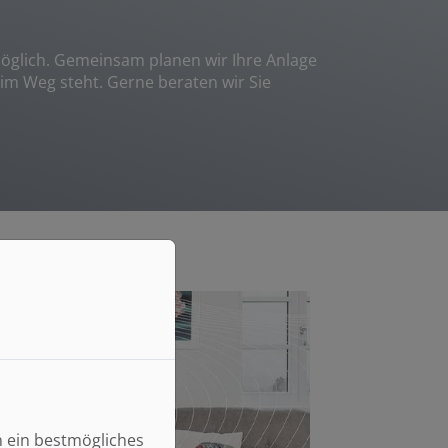
möglich. Gemeinsam planen wir Ihre Anlage
im Weg steht. Gerne beraten wir Sie
n ein bestmögliches